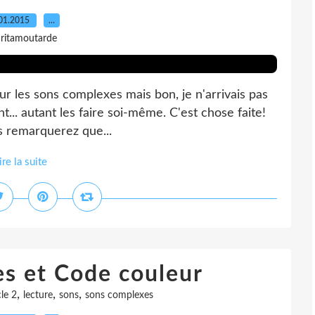
01.2015
…
 ritamoutarde
ur les sons complexes mais bon, je n'arrivais pas
ant... autant les faire soi-même. C'est chose faite!
us remarquerez que...
ire la suite
s et Code couleur
,
,
,
le 2
lecture
sons
sons complexes